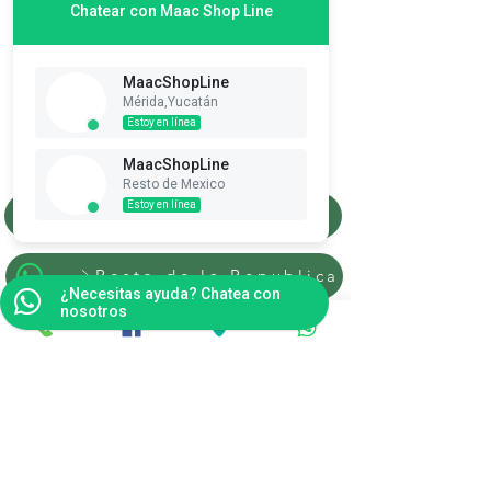
Chatear con Maac Shop Line
MaacShopLine
Mérida,Yucatán
Suscribete es Gratis
Estoy en línea
Ver puntos
MaacShopLine
Resto de Mexico
Estoy en línea
Merida, Yucatan
Resto de la Republica
¿Necesitas ayuda? Chatea con
nosotros