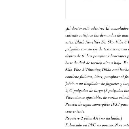
¡El doctor está adentro! El consolador
caliente satisface tus demandas de una
estés. Blush Novelties Dr. Skin Vibe 8 
pulgadas con un eje de textura venosa
dentro de ti. Las potentes vibraciones
base de dial de torsión alta a baja. Es
Skin Vibe 8 Vibrating Dildo está hech
contiene ftalatos, látex, parafinas ni 
jabón o un limpiador de juguetes y lueg
9,75 pulgadas de largo (8 pulgadas ins
Vibraciones ajustables de varias veloc
Prueba de agua sumergible IPX7 para j
conveniente
Requiere 2 pilas AA (no incluidas)
Fabricado en PVC no poroso. No contien