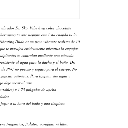
 vibrador Dr. Skin Vibe 8 en color chocolate
 herramienta que siempre esté lista cuando tú lo
Vibrating Dildo es un pene vibrante realista de 10
 que te masajea eróticamente mientras lo empujas
 palpitantes se controlan mediante una cómoda
 resistente al agua para la ducha y el baño. Dr.
o de PVC no poroso y seguro para el cuerpo. No
fragancias químicas. Para limpiar, use agua y
o deje secar al aire.
ertables) x 1,75 pulgadas de ancho
idades
ugar a la hora del baño y una limpieza
e fragancias, ftalatos, parafinas ni látex.