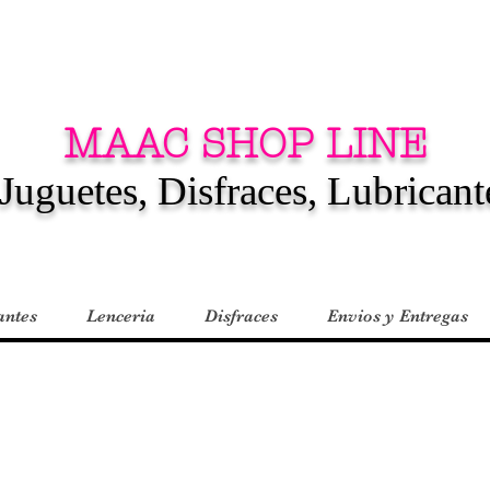
MAAC SHOP LINE
Juguetes, Disfraces, Lubricant
antes
Lenceria
Disfraces
Envios y Entregas