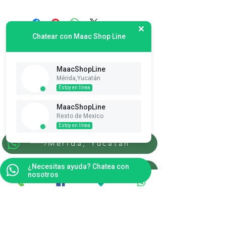
Chatear con Maac Shop Line
MaacShopLine
Mérida,Yucatán
Estoy en línea
Suscribete es Gratis
MaacShopLine
Ver puntos
Resto de Mexico
Estoy en línea
Merida, Yucatan
¿Necesitas ayuda? Chatea con
Resto de la Republica
nosotros