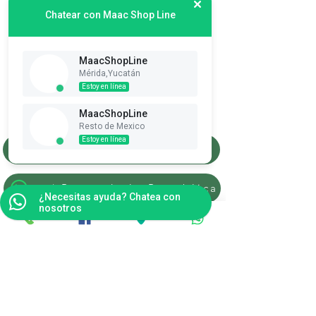
Chatear con Maac Shop Line
MaacShopLine
Mérida,Yucatán
Suscribete es Gratis
Estoy en línea
Ver puntos
MaacShopLine
Resto de Mexico
Estoy en línea
Merida, Yucatan
Resto de la Republica
¿Necesitas ayuda? Chatea con
nosotros