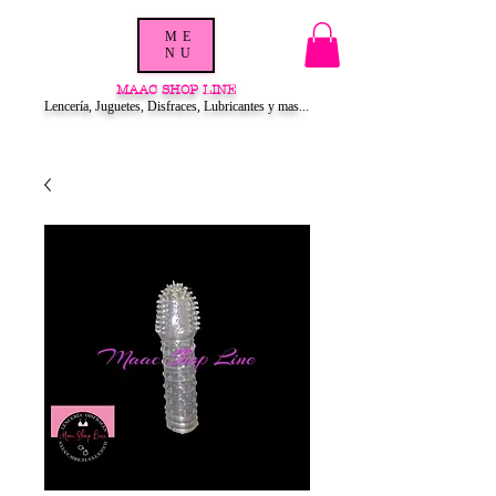
ME
NU
MAAC SHOP LINE
Lencería, Juguetes, Disfraces, Lubricantes y mas...