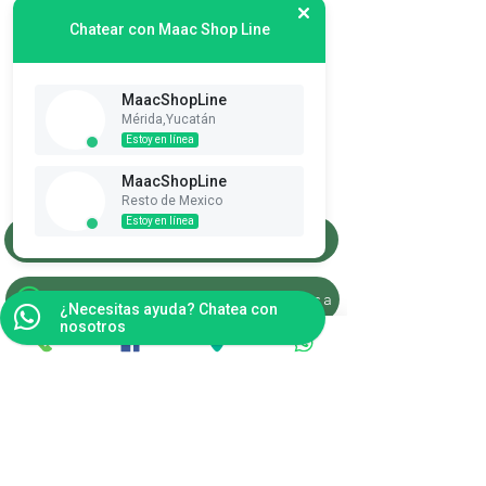
Chatear con Maac Shop Line
MaacShopLine
Mérida,Yucatán
Suscribete es Gratis
Estoy en línea
Ver puntos
MaacShopLine
Resto de Mexico
Estoy en línea
Merida, Yucatan
Resto de la Republica
¿Necesitas ayuda? Chatea con
nosotros