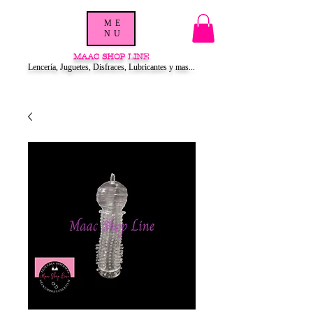
ME
NU
MAAC SHOP LINE
Lencería, Juguetes, Disfraces, Lubricantes y mas...