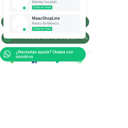
Mérida,Yucatán
Ver puntos
Estoy en línea
MaacShopLine
Merida, Yucatan
Resto de Mexico
Estoy en línea
Resto de la Republica
¿Necesitas ayuda? Chatea con
nosotros
Únete a nuestra lista de correo