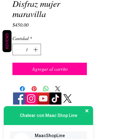
Disfraz mujer
maravilla
Precio
$450.00
REVIEWS
Cantidad
*
Agregar al carrito
Chatear con Maac Shop Line
Suscribete es Gratis
MaacShopLine