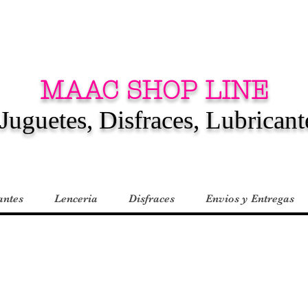
MAAC SHOP LINE
Juguetes, Disfraces, Lubricant
antes
Lenceria
Disfraces
Envios y Entregas