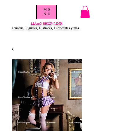
ME
NU
MAAC SHOP LINE
Lencería, Juguetes, Disfraces, Lubricantes y mas...