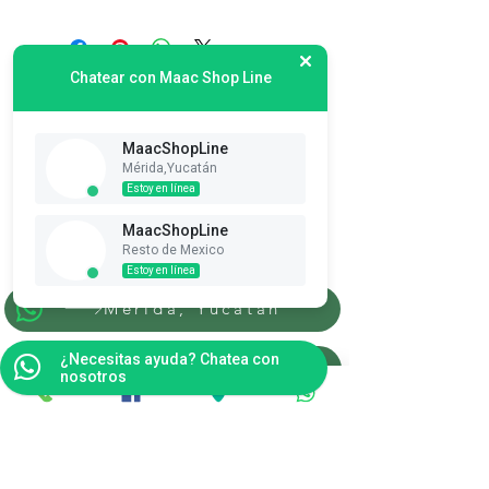
Chatear con Maac Shop Line
MaacShopLine
Mérida,Yucatán
Estoy en línea
Suscribete es Gratis
MaacShopLine
Ver puntos
Resto de Mexico
Estoy en línea
Merida, Yucatan
¿Necesitas ayuda? Chatea con
Resto de la Republica
nosotros