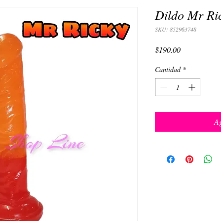
Dildo Mr Ri
SKU: 852963748
Precio
$190.00
Cantidad
*
Ag