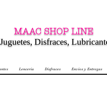
MAAC SHOP LINE
Juguetes, Disfraces, Lubricant
antes
Lenceria
Disfraces
Envios y Entregas