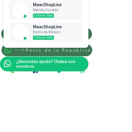
MaacShopLine
Suscribete es Gratis
Mérida,Yucatán
Estoy en línea
Ver puntos
MaacShopLine
Resto de Mexico
Merida, Yucatan
Estoy en línea
Resto de la Republica
¿Necesitas ayuda? Chatea con
nosotros