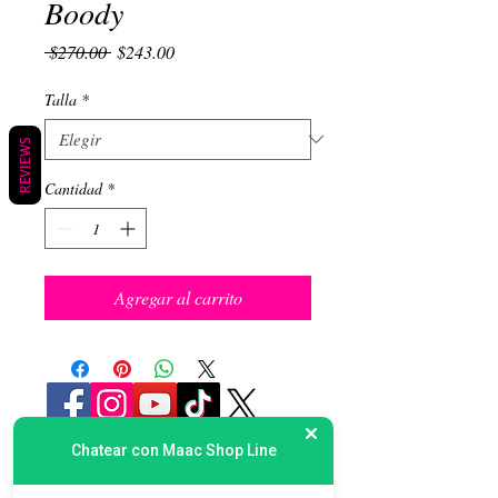
Boody
Precio
Precio de oferta
 $270.00 
$243.00
Talla
*
REVIEWS
Cantidad
*
Agregar al carrito
Chatear con Maac Shop Line