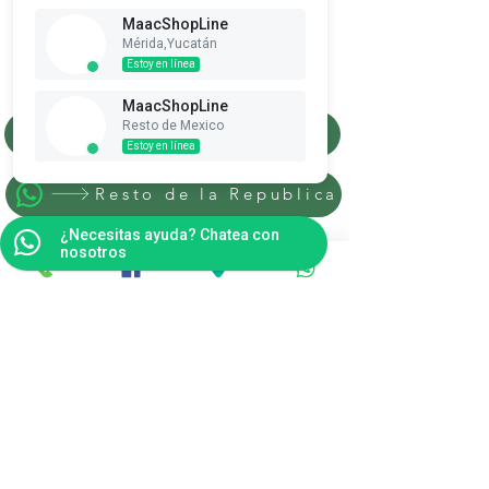
MaacShopLine
Suscribete es Gratis
Mérida,Yucatán
Estoy en línea
Ver puntos
MaacShopLine
Resto de Mexico
Merida, Yucatan
Estoy en línea
Resto de la Republica
¿Necesitas ayuda? Chatea con
nosotros