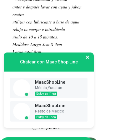
antes y después lavar con agua y jabón 
neutro

utilizar con lubricante a base de agua

relaja tu cuerpo e introdúcelo

úsalo de 10 a 15 minutos.

Medidas: Largo 3cm X 3cm

Largo total 9cm
Chatear con Maac Shop Line
MaacShopLine
Mérida,Yucatán
Estoy en línea
MaacShopLine
Resto de Mexico
Suscribete es Gratis
Estoy en línea
Ver puntos