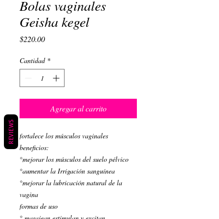
Bolas vaginales
Geisha kegel
Precio
$220.00
Cantidad
*
Agregar al carrito
REVIEWS
fortalece los músculos vaginales

beneficios:

°mejorar los músculos del suelo pélvico

°aumentar la Irrigación sanguínea

°mejorar la lubricación natural de la 
vagina

formas de uso

° masajean estimulan y excitan
