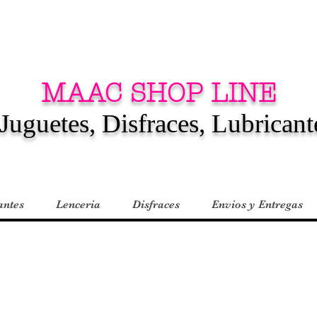
MAAC SHOP LINE
Juguetes, Disfraces, Lubricant
antes
Lenceria
Disfraces
Envios y Entregas