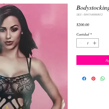
Bodystocking
SKU: 6895546860652
Precio
$200.00
Cantidad
*
Ag