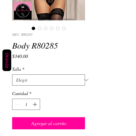
SKU: R80285
Body R80285
REVIEWS
Precio
$340.00
Talla
*
Cantidad
*
Agregar al carrito