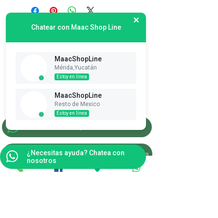
Chatear con Maac Shop Line
MaacShopLine
Mérida,Yucatán
Estoy en línea
Suscribete es Gratis
MaacShopLine
Ver puntos
Resto de Mexico
Estoy en línea
Merida, Yucatan
¿Necesitas ayuda? Chatea con
Resto de la Republica
nosotros