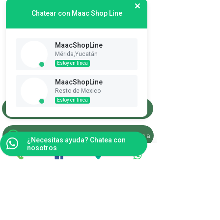
Chatear con Maac Shop Line
MaacShopLine
Mérida,Yucatán
Suscribete es Gratis
Estoy en línea
Ver puntos
MaacShopLine
Resto de Mexico
Estoy en línea
Merida, Yucatan
Resto de la Republica
¿Necesitas ayuda? Chatea con
nosotros