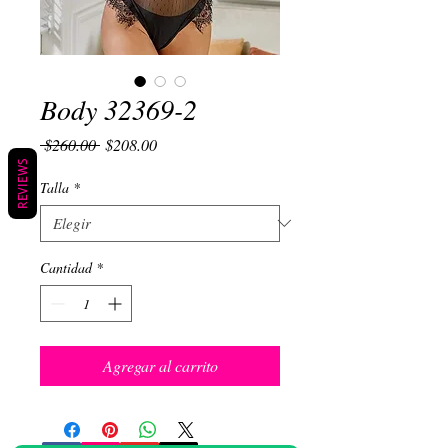
Body 32369-2
Precio
Precio de oferta
 $260.00 
$208.00
REVIEWS
Talla
*
Cantidad
*
Agregar al carrito