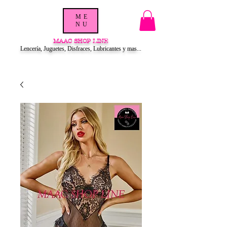
ME
NU
MAAC SHOP LINE
Lencería, Juguetes, Disfraces, Lubricantes y mas...