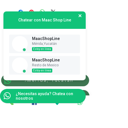
Chatear con Maac Shop Line
MaacShopLine
Mérida,Yucatán
Estoy en línea
Suscribete es Gratis
MaacShopLine
Ver puntos
Resto de Mexico
Estoy en línea
Merida, Yucatan
¿Necesitas ayuda? Chatea con
Resto de la Republica
nosotros