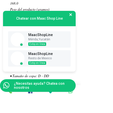
168.0
Peso del producto (gramos)
3700
Chatear con Maac Shop Line
Dimensiones adicionales
• Ancho de hombros: 34 cm
• Busto: 90 cm
MaacShopLine
• Bajo pecho: 67 cm
Mérida,Yucatán
Estoy en línea
• Cintura: 52 cm
• Caderas: 81 cm
MaacShopLine
• Muñeca: 11,5 cm
Resto de Mexico
• Circunferencia del muslo: 47 cm
Estoy en línea
• Circón de pantorrilla: 30,5 cm.
• Tamaño de copa: D - DD
• Ropa: XS - S
¿Necesitas ayuda? Chatea con
• Zapato de mujer: 7 (37-38 euros)
nosotros