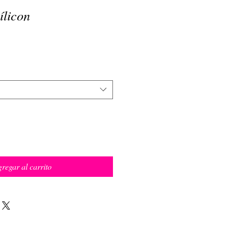
ílicon
regar al carrito