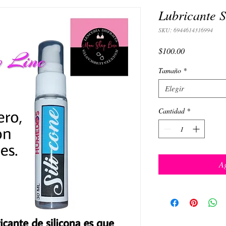
Lubricante S
SKU: 6944614316994
Precio
$100.00
Tamaño
*
Elegir
Cantidad
*
Ag