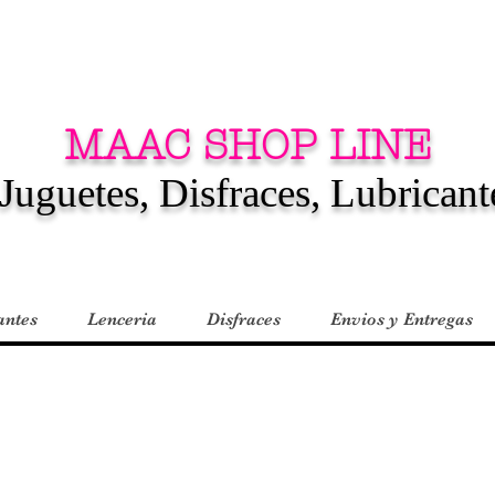
MAAC SHOP LINE
Juguetes, Disfraces, Lubricant
antes
Lenceria
Disfraces
Envios y Entregas